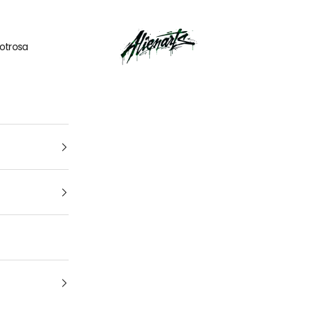
🎁
UN CADEAU OFFERT
pour tout
kit déco
acheté
AlienArts
otrosa
1
4
Tu vehículo
arca, modelo y año: para que encuentres el kit perfecto para t
moto Cuál es la marca y el modelo de tu
moto
¿De qué año es tu moto