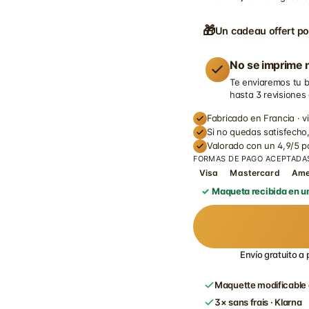
🎁
Un cadeau offert po
No se imprime n
Te enviaremos tu b
hasta 3 revisiones
Fabricado en Francia · v
Si no quedas satisfecho,
Valorado con un 4,9/5 
FORMAS DE PAGO ACEPTADA
Visa
Mastercard
Am
Maqueta recibida en un
Envío gratuito a 
Maquette modificable 
3× sans frais · Klarna