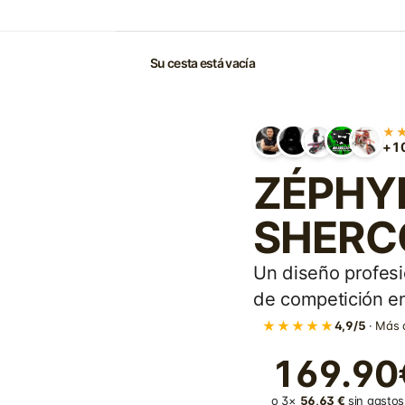
Su cesta está vacía
★
+10
ZÉPHYR 
SHERCO
Un diseño profesi
de competición en
★★★★★
4,9/5
· Más 
169.90
o 3×
56,63 €
sin gastos 