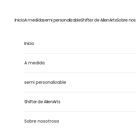
Ir al contenido
Inicio
A medida
semi personalizable
Shifter de AlienArts
Sobre nos
Inicio
M
A medida
semi personalizable
Shifter de AlienArts
Sobre nosotrosa