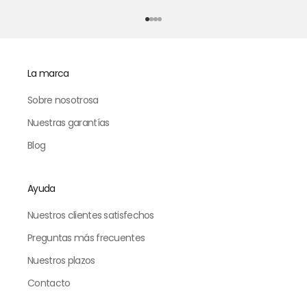
Ir al punto 1
Ir al punto 2
Ir al punto 3
Ir al punto 4
La marca
Sobre nosotrosa
Nuestras garantías
Blog
Ayuda
Nuestros clientes satisfechos
Preguntas más frecuentes
Nuestros plazos
Contacto