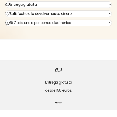
Γ
Entrega gratuita
Satisfecho o le devolvemos su dinero
6/7 asistencia por correo electrónico
Entrega gratuita
desde 150 euros.
Ir al punto 1
Ir al punto 2
Ir al punto 3
Ir al punto 4