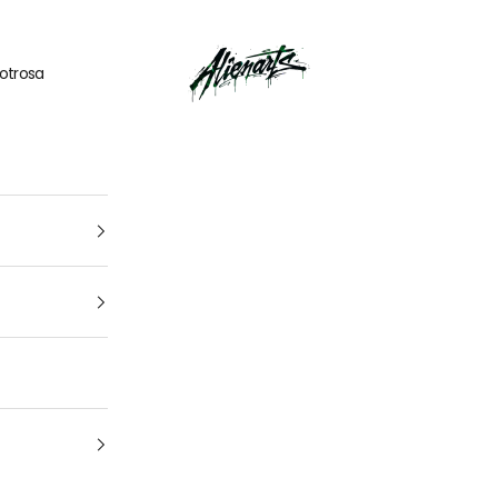
🎁
UN CADEAU OFFERT
pour tout
kit déco
acheté
AlienArts
otrosa
1
4
Tu vehículo
arca, modelo y año: para que encuentres el kit perfecto para t
moto Cuál es la marca y el modelo de tu
moto
¿De qué año es tu moto