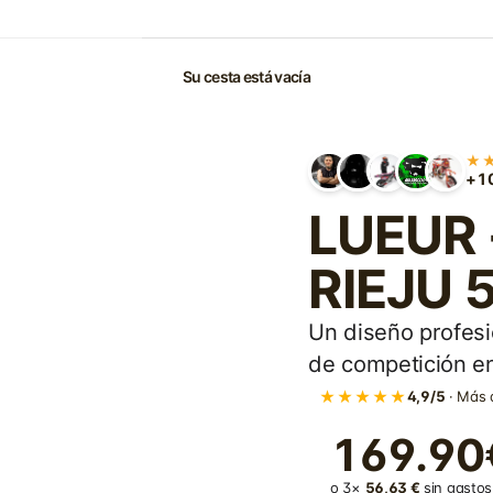
Su cesta está vacía
★
+10
LUEUR -
RIEJU 5
Un diseño profesi
de competición en
★★★★★
4,9/5
· Más 
169.90
o 3×
56,63 €
sin gastos 