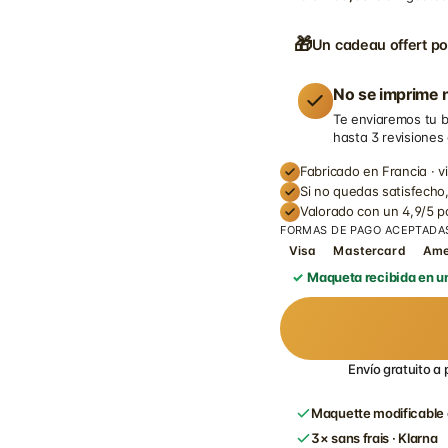
🎁
Un cadeau offert po
No se imprime n
Te enviaremos tu b
hasta 3 revisiones
Fabricado en Francia · v
Si no quedas satisfecho,
Valorado con un 4,9/5 
FORMAS DE PAGO ACEPTADA
Visa
Mastercard
Am
Maqueta recibida en un
Envío gratuito a 
Maquette modificable 
3× sans frais · Klarna