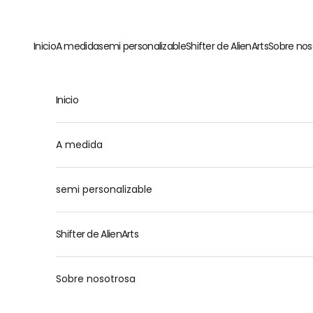
Ir al contenido
Inicio
A medida
semi personalizable
Shifter de AlienArts
Sobre nos
Inicio
M
A medida
semi personalizable
Shifter de AlienArts
Sobre nosotrosa