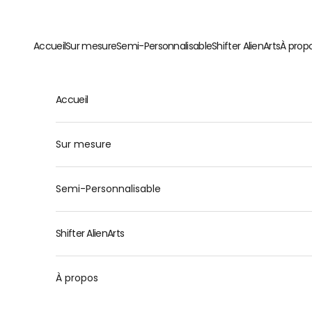
Passer au contenu
Accueil
Sur mesure
Semi-Personnalisable
Shifter AlienArts
À prop
Accueil
Sur mesure
Semi-Personnalisable
Shifter AlienArts
À propos