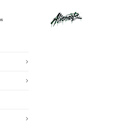
🎁
UN CADEAU OFFERT
pour tout
kit déco
acheté
AlienArts
os