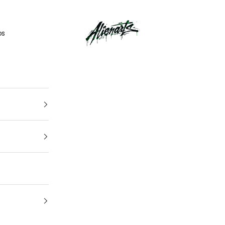
🎁
UN CADEAU OFFERT
pour tout
kit déco
acheté
AlienArts
os