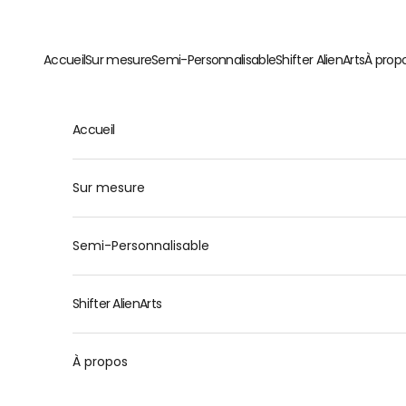
Passer au contenu
Accueil
Sur mesure
Semi-Personnalisable
Shifter AlienArts
À prop
Accueil
Sur mesure
Semi-Personnalisable
Shifter AlienArts
À propos