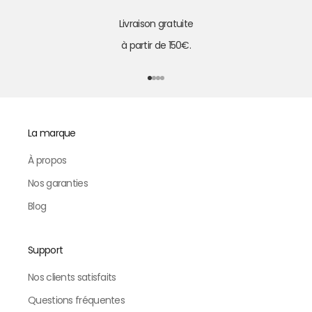
Livraison gratuite
à partir de 150€.
Aller à l'élément 1
Aller à l'élément 2
Aller à l'élément 3
Aller à l'élément 4
La marque
À propos
Nos garanties
Blog
Support
Nos clients satisfaits
Questions fréquentes