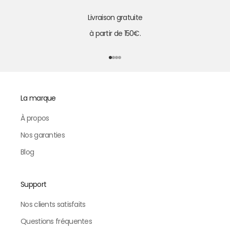
Livraison gratuite
à partir de 150€.
Aller à l'élément 1
Aller à l'élément 2
Aller à l'élément 3
Aller à l'élément 4
La marque
À propos
Nos garanties
Blog
Support
Nos clients satisfaits
Questions fréquentes