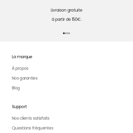
Livraison gratuite
à partir de 150€.
Aller à l'élément 1
Aller à l'élément 2
Aller à l'élément 3
Aller à l'élément 4
La marque
À propos
Nos garanties
Blog
Support
Nos clients satisfaits
Questions fréquentes