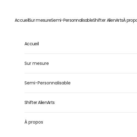
Passer au contenu
Accueil
Sur mesure
Semi-Personnalisable
Shifter AlienArts
À prop
Accueil
Sur mesure
Semi-Personnalisable
Shifter AlienArts
À propos