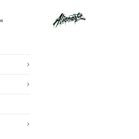
🎁
UN CADEAU OFFERT
pour tout
kit déco
acheté
AlienArts
os
1
4
Ton véhicule
Marque, modèle et année — pour un kit pile à tes côtes.
Quel est la marque et le modèle de votre
moto ?
Quelle est l'année de votre moto ?