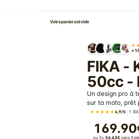
Votre panier est vide
★
+10
FIKA - 
50cc -
Un design pro à t
sur ta moto, prêt p
★★★★★
4,9/5
· 1 300
169.90
ou 3×
56.63€
sans frais