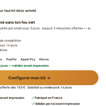
ur tout kit déco acheté
imé sans ton feu vert
uette par email sous 3 jours. Jusqu'à 3 retouches offertes — tu
.
yle compétition
sous 14 jours
ilotes
ex
PayPal
Apple Pay
Klarna
 jours — validée avant impression
Configurer mon kit →
 offerte dès 150 € · Satisfait ou remboursé 14 jours
avant impression
Fabriqué en France
Validée par toi avant impression