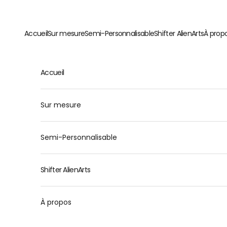
Passer au contenu
Accueil
Sur mesure
Semi-Personnalisable
Shifter AlienArts
À prop
Accueil
Sur mesure
Semi-Personnalisable
Shifter AlienArts
À propos