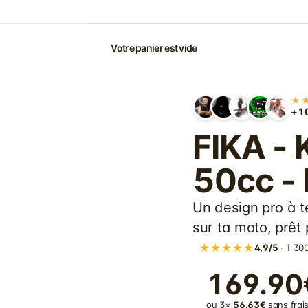
Votre panier est vide
★
+10
FIKA -
50cc -
Un design pro à t
sur ta moto, prêt p
★★★★★
4,9/5
· 1 300
169.90
ou 3×
56.63€
sans frais