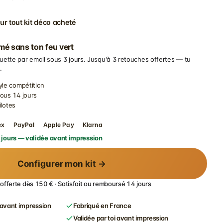
ur tout kit déco acheté
imé sans ton feu vert
uette par email sous 3 jours. Jusqu'à 3 retouches offertes — tu
.
yle compétition
sous 14 jours
ilotes
ex
PayPal
Apple Pay
Klarna
 jours — validée avant impression
Configurer mon kit →
 offerte dès 150 € · Satisfait ou remboursé 14 jours
avant impression
Fabriqué en France
Validée par toi avant impression