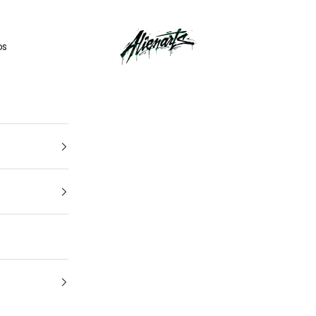
🎁
UN CADEAU OFFERT
pour tout
kit déco
acheté
AlienArts
os
1
4
Ton véhicule
Marque, modèle et année — pour un kit pile à tes côtes.
Quel est la marque et le modèle de votre
moto ?
Quelle est l'année de votre moto ?