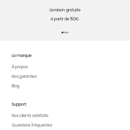
Livraison gratuite
à partir de 150€.
Aller à l'élément 1
Aller à l'élément 2
Aller à l'élément 3
Aller à l'élément 4
La marque
À propos
Nos garanties
Blog
Support
Nos clients satisfaits
Questions fréquentes