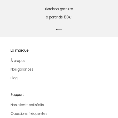
Livraison gratuite
à partir de 150€.
Aller à l'élément 1
Aller à l'élément 2
Aller à l'élément 3
Aller à l'élément 4
La marque
À propos
Nos garanties
Blog
Support
Nos clients satisfaits
Questions fréquentes