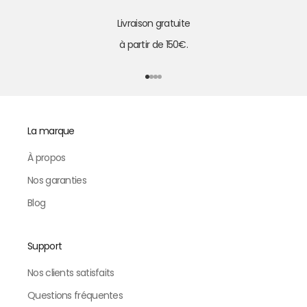
Livraison gratuite
à partir de 150€.
Aller à l'élément 1
Aller à l'élément 2
Aller à l'élément 3
Aller à l'élément 4
La marque
À propos
Nos garanties
Blog
Support
Nos clients satisfaits
Questions fréquentes