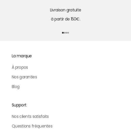
Livraison gratuite
à partir de 150€.
Aller à l'élément 1
Aller à l'élément 2
Aller à l'élément 3
Aller à l'élément 4
La marque
À propos
Nos garanties
Blog
Support
Nos clients satisfaits
Questions fréquentes