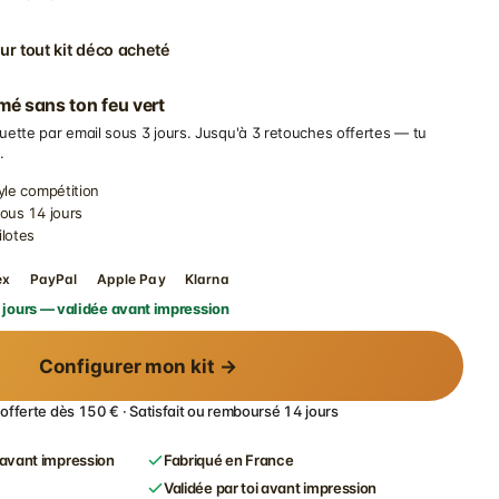
ur tout kit déco acheté
imé sans ton feu vert
uette par email sous 3 jours. Jusqu'à 3 retouches offertes — tu
.
yle compétition
sous 14 jours
ilotes
ex
PayPal
Apple Pay
Klarna
 jours — validée avant impression
Configurer mon kit →
 offerte dès 150 € · Satisfait ou remboursé 14 jours
avant impression
Fabriqué en France
Validée par toi avant impression