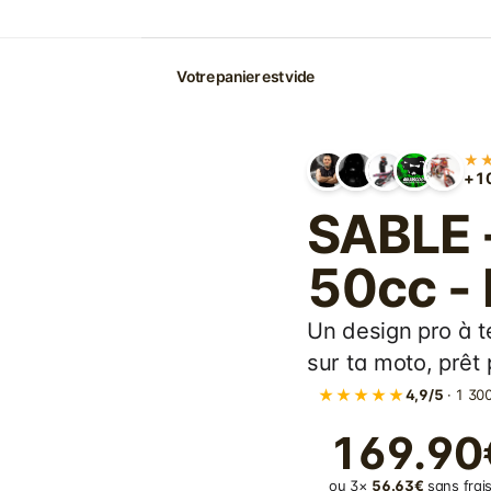
Votre panier est vide
★
+10
SABLE 
50cc -
Un design pro à t
sur ta moto, prêt p
★★★★★
4,9/5
· 1 300
169.90
ou 3×
56.63€
sans frais