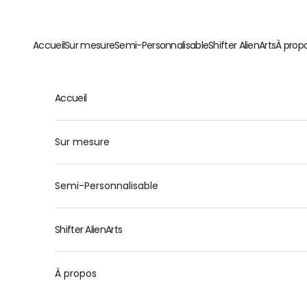
Passer au contenu
Accueil
Sur mesure
Semi-Personnalisable
Shifter AlienArts
À prop
Accueil
Sur mesure
Semi-Personnalisable
Shifter AlienArts
À propos