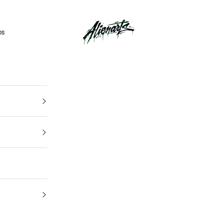
🎁
UN CADEAU OFFERT
pour tout
kit déco
acheté
AlienArts
os
1
4
Ton véhicule
Marque, modèle et année — pour un kit pile à tes côtes.
Quel est la marque et le modèle de votre
moto ?
Quelle est l'année de votre moto ?