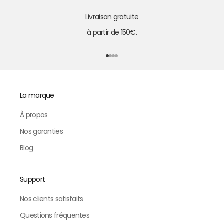
Livraison gratuite
à partir de 150€.
Aller à l'élément 1
Aller à l'élément 2
Aller à l'élément 3
Aller à l'élément 4
La marque
À propos
Nos garanties
Blog
Support
Nos clients satisfaits
Questions fréquentes