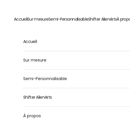
Passer au contenu
Accueil
Sur mesure
Semi-Personnalisable
Shifter AlienArts
À prop
Accueil
Sur mesure
Semi-Personnalisable
Shifter AlienArts
À propos