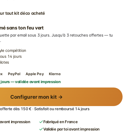
ur tout kit déco acheté
imé sans ton feu vert
uette par email sous 3 jours. Jusqu'à 3 retouches offertes — tu
.
yle compétition
sous 14 jours
ilotes
ex
PayPal
Apple Pay
Klarna
 jours — validée avant impression
Configurer mon kit →
 offerte dès 150 € · Satisfait ou remboursé 14 jours
avant impression
Fabriqué en France
Validée par toi avant impression