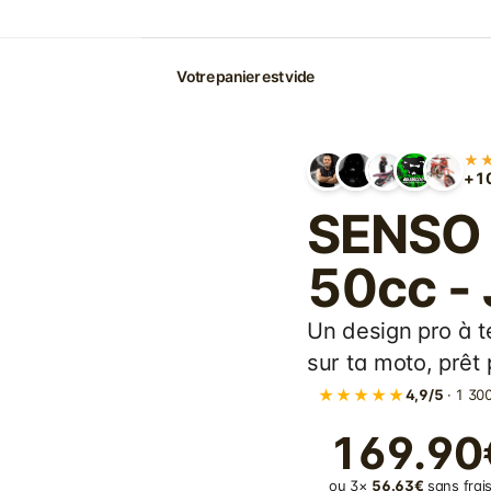
Votre panier est vide
★
+10
SENSO 
50cc -
Un design pro à t
sur ta moto, prêt p
★★★★★
4,9/5
· 1 300
169.90
ou 3×
56.63€
sans frais