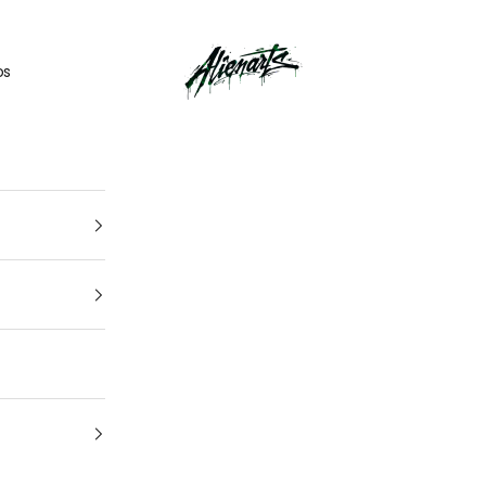
🎁
UN CADEAU OFFERT
pour tout
kit déco
acheté
AlienArts
os
1
4
Ton véhicule
Marque, modèle et année — pour un kit pile à tes côtes.
Quel est la marque et le modèle de votre
moto ?
Quelle est l'année de votre moto ?