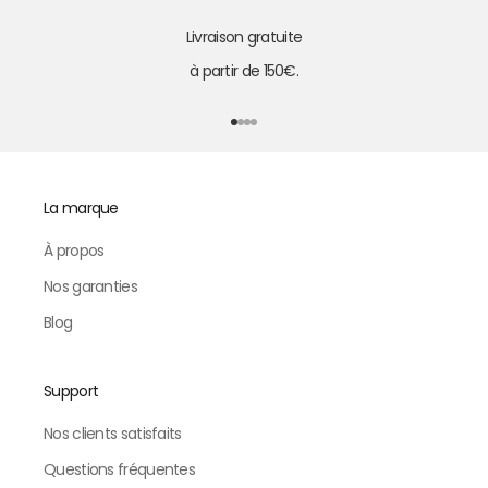
Livraison gratuite
à partir de 150€.
Aller à l'élément 1
Aller à l'élément 2
Aller à l'élément 3
Aller à l'élément 4
La marque
À propos
Nos garanties
Blog
Support
Nos clients satisfaits
Questions fréquentes