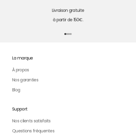
Livraison gratuite
à partir de 150€.
Aller à l'élément 1
Aller à l'élément 2
Aller à l'élément 3
Aller à l'élément 4
La marque
À propos
Nos garanties
Blog
Support
Nos clients satisfaits
Questions fréquentes