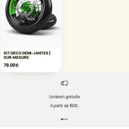
Γ
KIT DÉCO DEMI-JANTES |
SUR-MESURE
79.00€
Livraison gratuite
à partir de 150€.
Aller à l'élément 1
Aller à l'élément 2
Aller à l'élément 3
Aller à l'élément 4