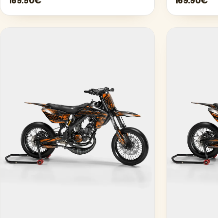
169.90€
169.90€