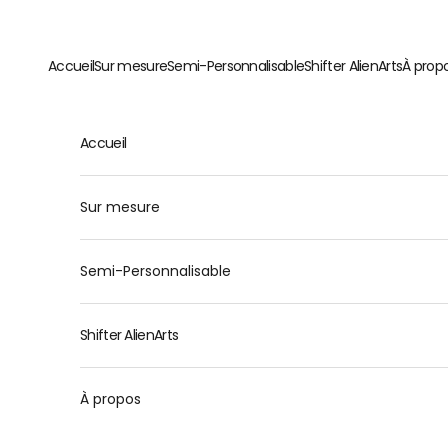
Passer au contenu
Accueil
Sur mesure
Semi-Personnalisable
Shifter AlienArts
À prop
Accueil
Sur mesure
Semi-Personnalisable
Shifter AlienArts
À propos