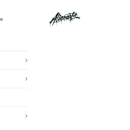
🎁
UN CADEAU OFFERT
pour tout
kit déco
acheté
AlienArts
os